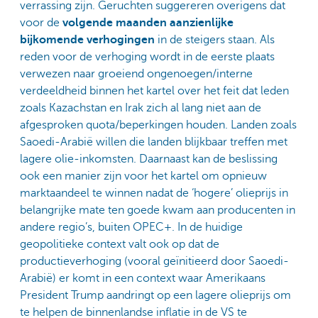
verrassing zijn. Geruchten suggereren overigens dat
voor de
volgende maanden aanzienlijke
bijkomende verhogingen
in de steigers staan. Als
reden voor de verhoging wordt in de eerste plaats
verwezen naar groeiend ongenoegen/interne
verdeeldheid binnen het kartel over het feit dat leden
zoals Kazachstan en Irak zich al lang niet aan de
afgesproken quota/beperkingen houden. Landen zoals
Saoedi-Arabië willen die landen blijkbaar treffen met
lagere olie-inkomsten. Daarnaast kan de beslissing
ook een manier zijn voor het kartel om opnieuw
marktaandeel te winnen nadat de ‘hogere’ olieprijs in
belangrijke mate ten goede kwam aan producenten in
andere regio’s, buiten OPEC+. In de huidige
geopolitieke context valt ook op dat de
productieverhoging (vooral geïnitieerd door Saoedi-
Arabië) er komt in een context waar Amerikaans
President Trump aandringt op een lagere olieprijs om
te helpen de binnenlandse inflatie in de VS te