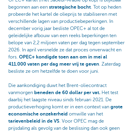
OPEC+ kartel (met Saoedi-Arabië op kop) is blijkbaar
begonnen aan een
strategische bocht
. Tot op heden
probeerde het kartel de olieprijs te stabiliseren met
verschillende lagen van productiebeperkingen. In
december vorig jaar besliste OPEC+ al tot de
geleidelijke afbouw van een reeks beperkingen ten
belope van 2,2 miljoen vaten per dag tegen september
2026. In april versnelde ze dat proces onverwacht en
fors.
OPEC+ kondigde toen aan om in mei al
411.000 vaten per dag meer vrij te geven
. Zaterdag
besliste ze om hetzelfde te doen voor juni.
Die aankondiging duwt het Brent-oliecontract
vanmorgen
beneden de 60 dollar per vat.
Het test
daarbij het laagste niveau sinds februari 2021. De
productieverhoging komt er in een context van
grote
economische onzekerheid
omwille van het
tarievenbeleid in de VS
. Voor OPEC mag de
prijsdaling als gevolg van de beslissing dan ook geen