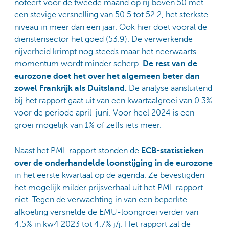
noteert voor de tweede maand op rij boven 50 met
een stevige versnelling van 50.5 tot 52.2, het sterkste
niveau in meer dan een jaar. Ook hier doet vooral de
dienstensector het goed (53.9). De verwerkende
nijverheid krimpt nog steeds maar het neerwaarts
momentum wordt minder scherp.
De rest van de
eurozone doet het over het algemeen beter dan
zowel Frankrijk als Duitsland.
De analyse aansluitend
bij het rapport gaat uit van een kwartaalgroei van 0.3%
voor de periode april-juni. Voor heel 2024 is een
groei mogelijk van 1% of zelfs iets meer.
Naast het PMI-rapport stonden de
ECB-statistieken
over de onderhandelde loonstijging in de eurozone
in het eerste kwartaal op de agenda. Ze bevestigden
het mogelijk milder prijsverhaal uit het PMI-rapport
niet. Tegen de verwachting in van een beperkte
afkoeling versnelde de EMU-loongroei verder van
4.5% in kw4 2023 tot 4.7% j/j. Het rapport zal de