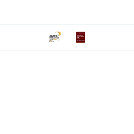
Ontdek het volledige aanbod
Private Plan
Vermogensbeheer
Successie
Services
Wealth Management
Over ons