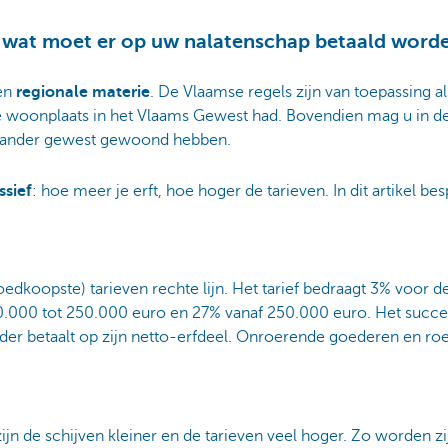
 wat moet er op uw nalatenschap betaald word
en
regionale materie
. De Vlaamse regels zijn van toepassing 
e woonplaats in het Vlaams Gewest had. Bovendien mag u in de 
en ander gewest gewoond hebben.
ssief
: hoe meer je erft, hoe hoger de tarieven. In dit artikel b
edkoopste) tarieven rechte lijn. Het tarief bedraagt 3% voor d
50.000 tot 250.000 euro en 27% vanaf 250.000 euro. Het succe
der betaalt op zijn netto-erfdeel. Onroerende goederen en r
jn de schijven kleiner en de tarieven veel hoger. Zo worden zij 