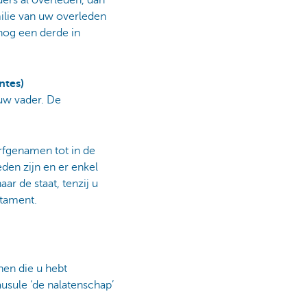
milie van uw overleden
 nog een derde in
ntes)
 uw vader. De
erfgenamen tot in de
den zijn en er enkel
r de staat, tenzij u
stament.
nen die u hebt
ausule ‘de nalatenschap’