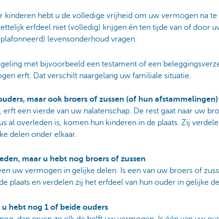
r kinderen hebt u de volledige vrijheid om uw vermogen na te la
ttelijk erfdeel niet (volledig) krijgen én ten tijde van of door 
eplafonneerd) levensonderhoud vragen.
regeling met bijvoorbeeld een testament of een beleggingsverz
n erft. Dat verschilt naargelang uw familiale situatie.
 ouders, maar ook broers of zussen (of hun afstammelingen)
, erft een vierde van uw nalatenschap. De rest gaat naar uw bro
us al overleden is, komen hun kinderen in de plaats. Zij verdel
ke delen onder elkaar.
leden, maar u hebt nog broers of zussen
en uw vermogen in gelijke delen. Is een van uw broers of zuss
 plaats en verdelen zij het erfdeel van hun ouder in gelijke de
 u hebt nog 1 of beide ouders
og, dan erven ze elk de helft uw vermogen. Is één van uw oud