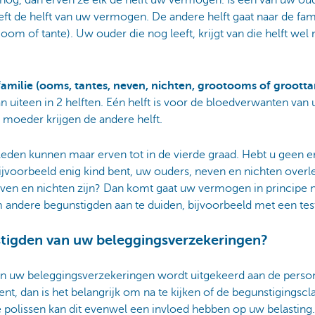
eeft de helft van uw vermogen. De andere helft gaat naar de fa
om of tante). Uw ouder die nog leeft, krijgt van die helft wel
familie (ooms, tantes, neven, nichten, grootooms of grootta
n uiteen in 2 helften. Eén helft is voor de bloedverwanten van
moeder krijgen de andere helft.
eleden kunnen maar erven tot in de vierde graad. Hebt u geen 
ijvoorbeeld enig kind bent, uw ouders, neven en nichten overle
en en nichten zijn? Dan komt gaat uw vermogen in principe naa
m andere begunstigden aan te duiden, bijvoorbeeld met een te
stigden van uw beleggingsverzekeringen?
 van uw beleggingsverzekeringen wordt uitgekeerd aan de perso
t, dan is het belangrijk om na te kijken of de begunstigingscl
le polissen kan dit evenwel een invloed hebben op uw belasting.