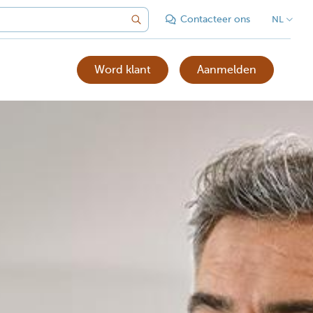
Contacteer ons
NL
Word klant
Aanmelden