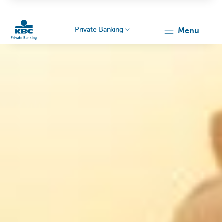
Private Banking
menu
KBC
Particulieren