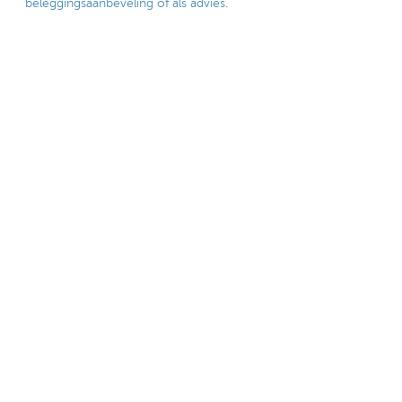
beleggingsaanbeveling of als advies.
Deel deze pagina
Is deze pagina nuttig voor u?
Ja
Nee