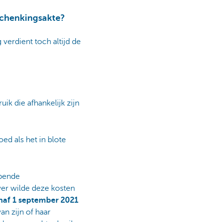
 schenkingsakte?
verdient toch altijd de
k die afhankelijk zijn
ed als het in blote
jpende
ver wilde deze kosten
anaf 1 september 2021
n zijn of haar