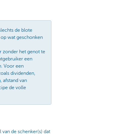
lechts de blote
ik op wat geschonken
r zonder het genot te
htgebruiker een
n. Voor een
oals dividenden,
, afstand van
cipe de volle
 van de schenker(s) dat