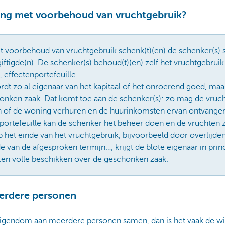
ing met voorbehoud van vruchtgebruik?
t voorbehoud van vruchtgebruik schenk(t)(en) de schenker(s) s
ftigde(n). De schenker(s) behoud(t)(en) zelf het vruchtgebru
, effectenportefeuille…
rdt zo al eigenaar van het kapitaal of het onroerend goed, maa
nken zaak. Dat komt toe aan de schenker(s): zo mag de vruc
 of de woning verhuren en de huurinkomsten ervan ontvange
ortefeuille kan de schenker het beheer doen en de vruchten z
Op het einde van het vruchtgebruik, bijvoorbeeld door overlijden
e van de afgesproken termijn…, krijgt de blote eigenaar in prin
ten volle beschikken over de geschonken zaak.
erdere personen
igendom aan meerdere personen samen, dan is het vaak de wil