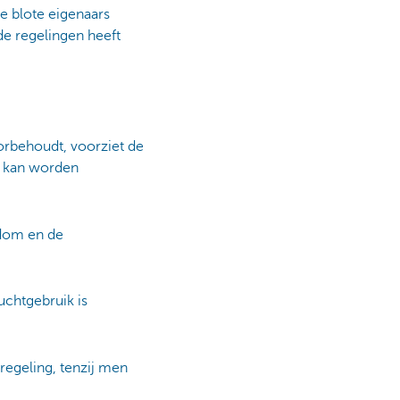
de blote eigenaars
de regelingen heeft
orbehoudt, voorziet de
er kan worden
ndom en de
uchtgebruik is
regeling, tenzij men