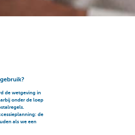
tgebruik?
rd de wetgeving in
arbij onder de loep
talregels.
uccessieplanning: de
uden als we een