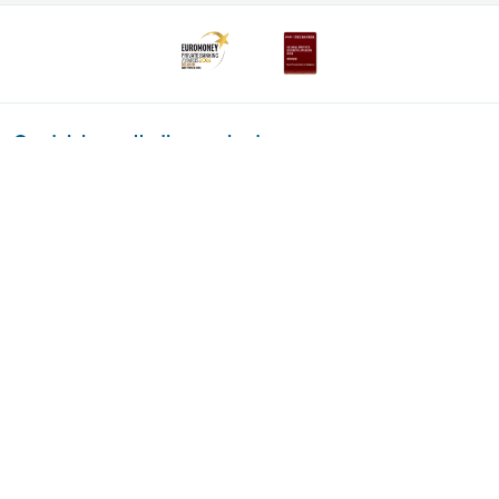
Ontdek het volledige aanbod
Private Plan
Vermogensbeheer
Successie
Services
Wealth Management
Over ons
Nieuws
Publicaties