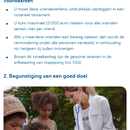
Voorwaarden
U moet deze vriendenerfenis uitdrukkelijk vastleggen in een
notarieel testament
U kunt maximaal 15.000 euro nalaten voor alle vrienden
samen, niet per vriend
Wilt u meerdere vrienden een bedrag nalaten, dan wordt de
vermindering onder alle personen verdeeld, in verhouding
tot hetgeen zij zullen ontvangen
Boven dit totaalbedrag zijn de gewone tarieven in de
erfbelasting van toepassing (tot 55%)
2. Begunstiging van een goed doel