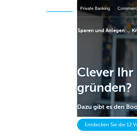
Unternehmer
Privatpersonen
Private Banking
Commerci
Zahlungen
Sparen und Anlegen
Kr
KBC
Clever Ih
gründen?
Dazu gibt es den Boos
Entdecken Sie die 12 V