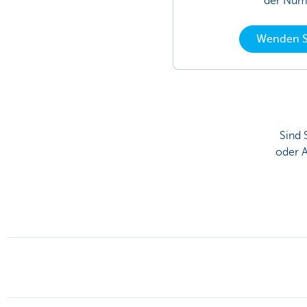
der Num
Wenden Si
Sind 
oder A