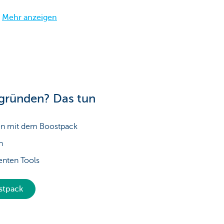
Mehr anzeigen
gründen? Das tun
ren mit dem Boostpack
n
genten Tools
ostpack