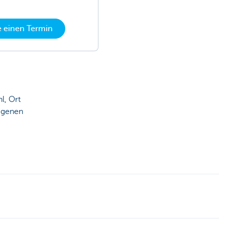
e einen Termin
l, Ort
legenen