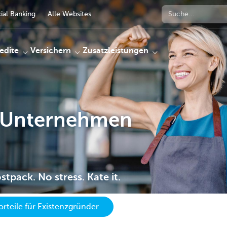
al Banking
Alle Websites
edite
Versichern
Zusatzleistungen
r Unternehmen
tpack. No stress. Kate it.
orteile für Existenzgründer