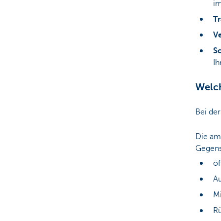
i
T
V
Sc
Ih
Welch
Bei de
Die am
Gegens
öf
Au
Mi
Rü