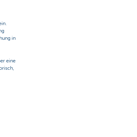
ein.
ng
ehung in
er eine
orisch,