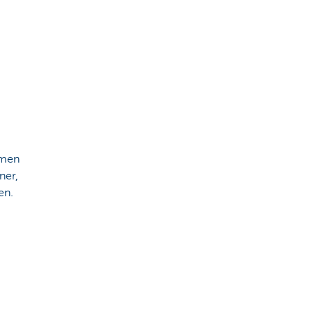
amen
ner,
en.