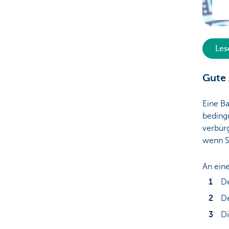
Les
Gute
Eine Ba
beding
verbürg
wenn S
An eine
De
De
Di