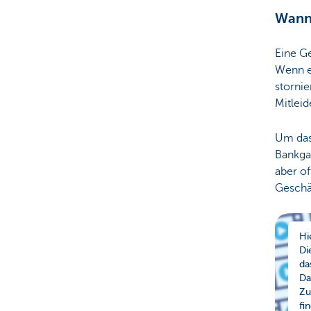
Wann 
Unternehmer
Eine Ge
Wenn es
stornie
Mitlei
Um das
Bankgar
aber of
Geschä
Hi
Di
da
Da
Zu
fi