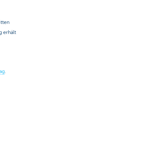
itten
 erhält
rag
.