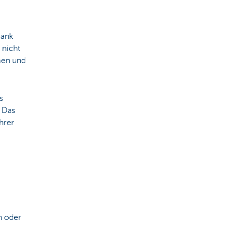
Bank
 nicht
men und
s
. Das
hrer
h oder