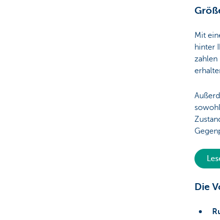
Größe
Mit ein
hinter 
zahlen
erhalte
Außerd
sowohl 
Zustan
Gegenpa
Les
Die V
R