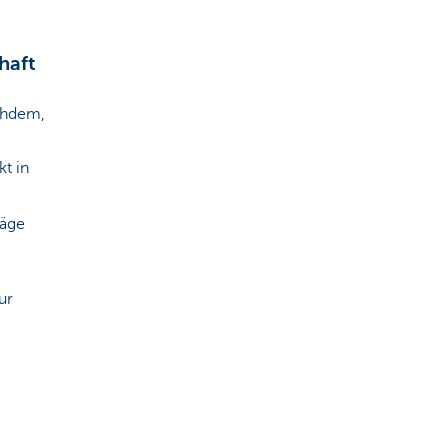
haft
achdem,
t in
räge
ur