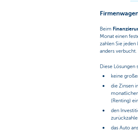
Firmenwagen i
Beim
Finanzieru
Monat einen fest
zahlen Sie jeden 
anders verbucht.
Diese Lösungen si
keine große
die Zinsen i
monatlichen
(Renting) e
den Investit
zurückzahle
das Auto an