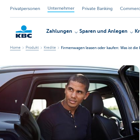
Unternehmer
Privatpersonen
Private Banking
Commerci
Zahlungen
Sparen und Anlegen
Kr
Home
Produkt
Kredite
Firmenwagen leasen oder kaufen: Was ist die 
KBC