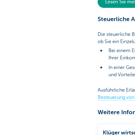
Lesen Sie meh
Steuerliche 
Die steuerliche 
ob Sie ein Einze
Bei einem E
Ihrer Einko
In einer Ges
und Vorteile
Ausführliche Erlä
Besteuerung vo
Weitere Info
Klüger wirts