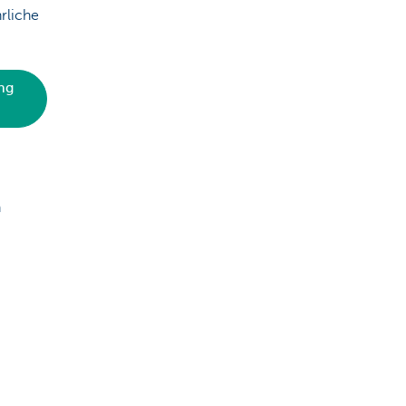
rliche
ng
n