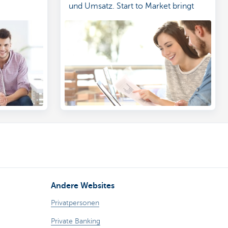
und Umsatz. Start to Market bringt
Ihnen die Kniffe des Onlinemarketings
bei. Das Geheimnis? Persönliches
Training und effiziente
Marketingtechniken. Lassen Sie sich
anrufen und näher informieren.
Andere Websites
Privatpersonen
Private Banking