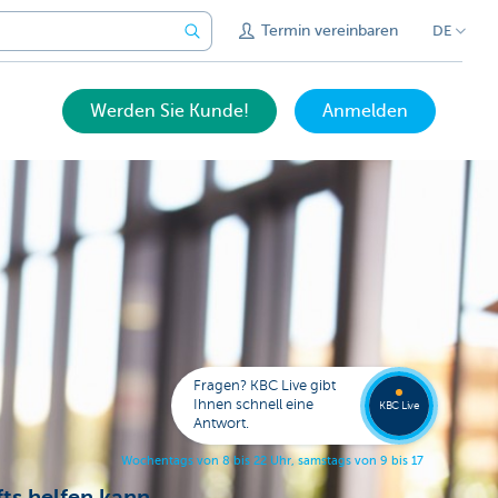
Termin vereinbaren
DE
Werden Sie Kunde!
Anmelden
Bitten
Sie um
Fragen? KBC Live gibt
Rückru
Ihnen schnell eine
KBC Live
Antwort.
W
o
c
h
e
n
t
a
g
s
v
o
n
8
b
i
s
2
2
U
h
r
,
s
a
m
s
t
a
g
s
v
o
n
9
b
i
s
1
7
U
h
r
.