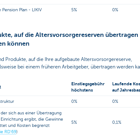
 Pension Plan - LIKIV
5%
0%
kte, auf die Altersvorsorgereserven übertragen
en können
nd Produkte, auf die Ihre aufgebaute Altersvorsorgereserve,
elsweise bei einem früheren Arbeitgeber, übertragen werden ka
Einstiegsgebühr
Laufende Ko
t
höchstens
auf Jahresbas
truktur
0%
0%
 der sich aus einer Übertragung
 Einrichtung ergibt, die Gewinne
5%
0,1%
ttet und Kosten begrenzt
nie RD'69
)