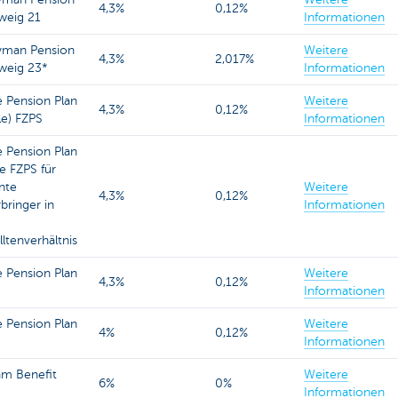
4,3%
0,12%
Zweig 21
Informationen
yman Pension
Weitere
4,3%
2,017%
Zweig 23*
Informationen
e Pension Plan
Weitere
4,3%
0,12%
le) FZPS
Informationen
e Pension Plan
e FZPS für
nte
Weitere
4,3%
0,12%
bringer in
Informationen
ltenverhältnis
e Pension Plan
Weitere
4,3%
0,12%
Informationen
e Pension Plan
Weitere
4%
0,12%
Informationen
m Benefit
Weitere
6%
0%
Informationen