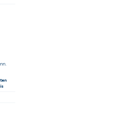
nn.
sten
is