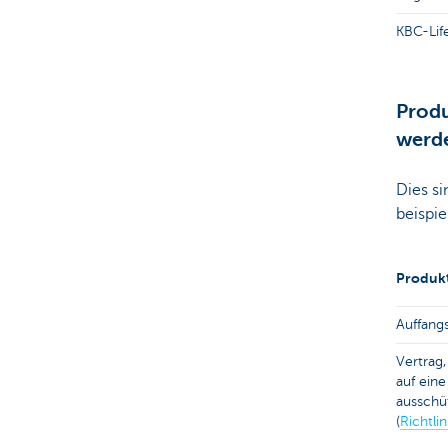
KBC-Life
Produ
werd
Dies si
beispi
Produk
Auffangs
Vertrag,
auf eine
ausschü
(
Richtli