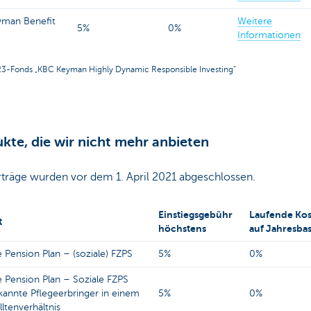
man Benefit
Weitere
5%
0%
Informationen
3-Fonds „KBC Keyman Highly Dynamic Responsible Investing“
kte, die wir nicht mehr anbieten
rträge wurden vor dem 1. April 2021 abgeschlossen.
Einstiegsgebühr
Laufende Ko
t
höchstens
auf Jahresbas
 Pension Plan – (soziale) FZPS
5%
0%
e Pension Plan – Soziale FZPS
kannte Pflegeerbringer in einem
5%
0%
ltenverhältnis