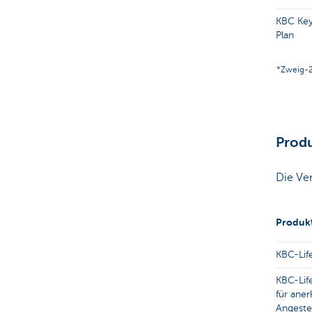
KBC Key
Plan
*Zweig-2
Produ
Die Ve
Produk
KBC-Life
KBC-Lif
für aner
Angestel