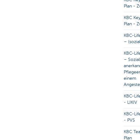
Plan - 
KBC Ke
Plan - 
KBC-Lif
– (sozia
KBC-Lif
– Sozial
anerkan
Pflegeer
einem
Angestel
KBC-Lif
- LIKIV
KBC-Lif
- PVS
KBC Tea
Plan