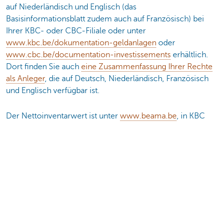
auf Niederländisch und Englisch (das
Basisinformationsblatt zudem auch auf Französisch) bei
Ihrer KBC- oder CBC-Filiale oder unter
www.kbc.be/dokumentation-geldanlagen
oder
www.cbc.be/documentation-investissements
erhältlich.
Dort finden Sie auch
eine Zusammenfassung Ihrer Rechte
als Anleger
, die auf Deutsch, Niederländisch, Französisch
und Englisch verfügbar ist.
Der Nettoinventarwert ist unter
www.beama.be
, in KBC
Mobile oder CBC Mobile zu finden.
Wenn Sie eine Beschwerde haben, wenden Sie sich bitte
für die KBC an
beschwerden@kbc.be
, Tel. 016 43 25 94
oder
ombudsman@ombudsfin.be
und für die CBC an
gestiondesplaintes@cbc.be
, 081 803 163 oder
ombudsman@ombudsfin.be
.