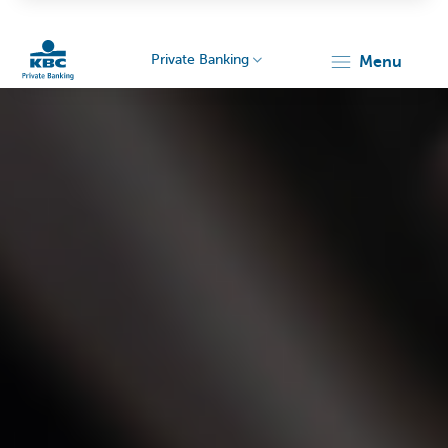
Private Banking
menu
KBC
Particulieren