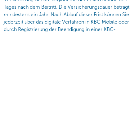
Tages nach dem Beitritt. Die Versicherungsdauer beträgt
mindestens ein Jahr. Nach Ablauf dieser Frist können Sie
jederzeit über das digitale Verfahren in KBC Mobile oder
durch Registrierung der Beendigung in einer KBC-
Bankfiliale austreten. Die Deckungen enden wie in den
Allgemeinen Bedingungen festgelegt.
Die Versicherungsbedingungen sind in jeder KBC-Filiale
oder unter www.kbc.be/de/kreditkarte verfügbar. Die
vollständige Liste der Ausschlüsse finden Sie in den
Allgemeinen Bedingungen. Nur die Allgemeinen
Bedingungen bestimmen Ihren Anspruch auf eine
Entschädigung durch den Versicherer.
Ihr Vermittler ist die erste Anlaufstelle für Beschwerden.
Wenn Sie keine Übereinstimmung erzielen, können Sie
sich an das KBC-Beschwerdemanagement wenden,
Brusselsesteenweg 100, 3000 Leuven,