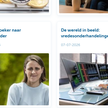
oeker naar
De wereld in beeld:
rder
vredesonderhandeling
de VS en Iran blijven fr
6
07-07-2026