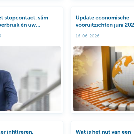
t stopcontact: slim
Update economische
verbruik én uw
vooruitzichten juni 20
n
6
16-06-2026
r infiltreren,
Wat is het nut van een