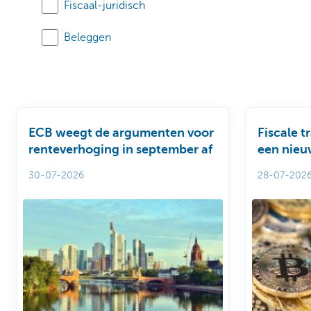
Fiscaal-juridisch
Beleggen
ECB weegt de argumenten voor
Fiscale t
renteverhoging in september af
een nieu
belegger
30-07-2026
28-07-202