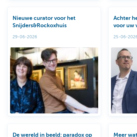
Nieuwe curator voor het
Achter he
Snijders&Rockoxhuis
voor uw 
vermoge
29-06-2026
25-06-202
De wereld in beeld: paradox op
Meer wate