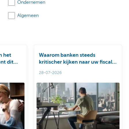
Ondernemen
Algemeen
n het
Waarom banken steeds
nt dit
kritischer kijken naar uw fiscale
ning en
woonplaats
28-07-2026