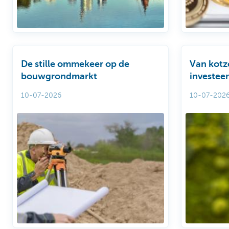
De stille ommekeer op de
Van kotz
bouwgrondmarkt
investee
10-07-2026
10-07-202