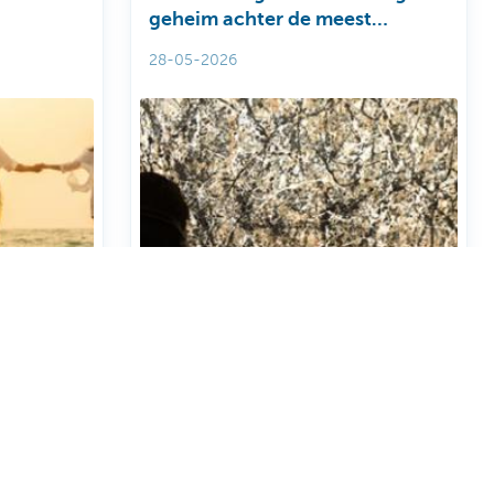
geheim achter de meest
rmogen?
begeerde kunstwerken ter
28-05-2026
wereld