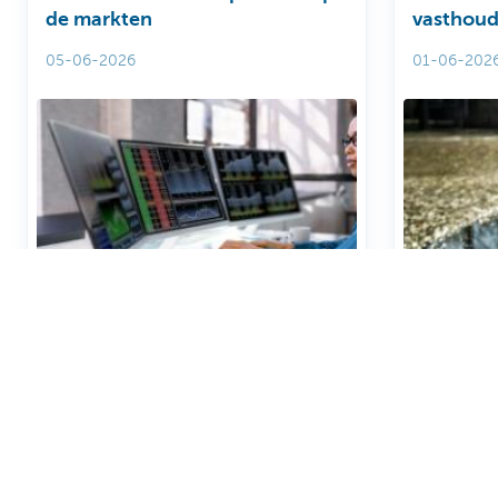
de markten
vasthoude
veel op
05-06-2026
01-06-202