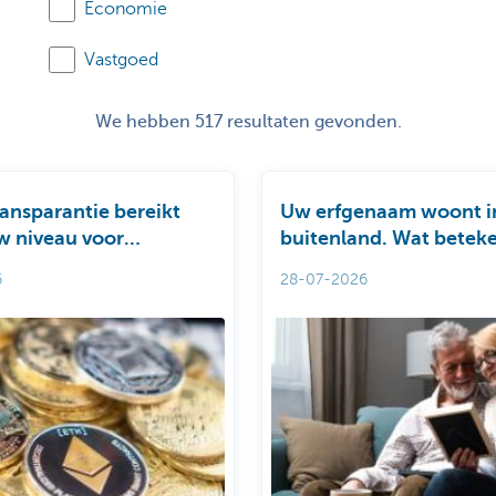
Economie
Vastgoed
We hebben 517 resultaten gevonden.
ransparantie bereikt
Uw erfgenaam woont i
w niveau voor
buitenland. Wat beteke
s
voor uw successieplan
6
28-07-2026
de afhandeling van uw
nalatenschap?