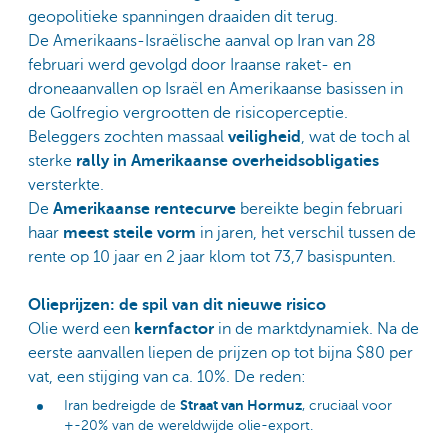
geopolitieke spanningen draaiden dit terug.
De Amerikaans-Israëlische aanval op Iran van 28
februari werd gevolgd door Iraanse raket- en
droneaanvallen op Israël en Amerikaanse basissen in
de Golfregio vergrootten de risicoperceptie.
Beleggers zochten massaal
veiligheid
, wat de toch al
sterke
rally in Amerikaanse overheidsobligaties
versterkte.
De
Amerikaanse rentecurve
bereikte begin februari
haar
meest steile vorm
in jaren, het verschil tussen de
rente op 10 jaar en 2 jaar klom tot 73,7 basispunten.
Olieprijzen: de spil van dit nieuwe risico
Olie werd een
kernfactor
in de marktdynamiek. Na de
eerste aanvallen liepen de prijzen op tot bijna $80 per
vat, een stijging van ca. 10%. De reden:
Straat van Hormuz
Iran bedreigde de
, cruciaal voor
+-20% van de wereldwijde olie-export.