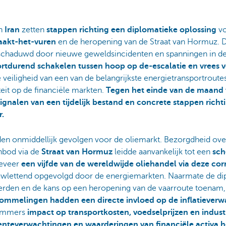
n
Iran
zetten
stappen richting een diplomatieke oplossing
vo
aakt-het-vuren
en de
heropening van de Straat van Hormuz
. 
schaduwd door nieuwe geweldsincidenten en spanningen in de
rtdurend schakelen tussen hoop op de-escalatie en vrees v
veiligheid van een van de belangrijkste energietransportroute
teit op de financiële markten.
Tegen het einde van de maand
gnalen van een tijdelijk bestand en concrete stappen richt
r.
en onmiddellijk
gevolgen voor de oliemarkt. Bezorgdheid ove
nbod via de
Straat van Hormuz
leidde aanvankelijk tot een
sche
eveer
een vijfde van de wereldwijde oliehandel via deze cor
auwlettend opgevolgd door de energiemarkten. Naarmate de di
rden en de kans op een heropening van de vaarroute toenam, 
ommelingen hadden een directe invloed op de inflatiever
 immers
impact op transportkosten, voedselprijzen en indust
enteverwachtingen en waarderingen van financiële activa h