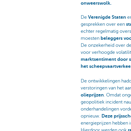
onweerswolk.
De
Verenigde Staten
e
gesprekken over een
st
echter regelmatig over
moesten
beleggers voo
De onzekerheid over de 
voor verhoogde volatili
marktsentiment door si
het scheepvaartverkee
De ontwikkelingen hadd
verstoringen van het aa
olieprijzen
. Omdat ong
geopolitiek incident n
onderhandelingen vorde
opnieuw.
Deze prijssch
energieprijzen hebben
Hierdoor werden ook
r