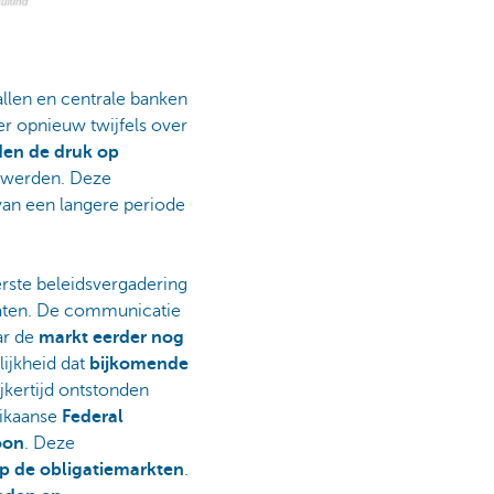
vallen en centrale banken
r opnieuw twijfels over
den de druk op
werden. Deze
van een langere periode
erste beleidsvergadering
aten. De communicatie
ar de
markt eerder nog
lijkheid dat
bijkomende
jkertijd ontstonden
rikaanse
Federal
oon
. Deze
op de obligatiemarkten
.