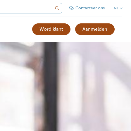
Contacteer ons
NL
Word klant
Aanmelden