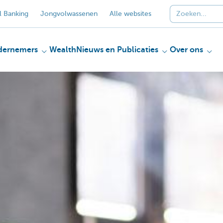
 Banking
Jongvolwassenen
Alle websites
dernemers
Wealth
Nieuws en Publicaties
Over ons