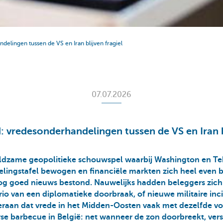
delingen tussen de VS en Iran blijven fragiel
07.07.2026
: vredesonderhandelingen tussen de VS en Iran bl
ldzame geopolitieke schouwspel waarbij Washington en Te
elingstafel bewogen en financiële markten zich heel even 
nog goed nieuws bestond. Nauwelijks hadden beleggers zic
rio van een diplomatieke doorbraak, of nieuwe militaire inc
eraan dat vrede in het Midden-Oosten vaak met dezelfde v
se barbecue in België: net wanneer de zon doorbreekt, vers