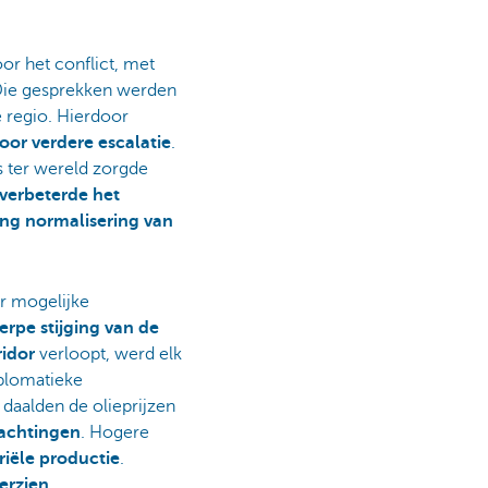
or het conflict, met
Die gesprekken werden
 regio. Hierdoor
oor verdere escalatie
.
s ter wereld zorgde
verbeterde het
ing normalisering van
r mogelijke
rpe stijging van de
ridor
verloopt, werd elk
plomatieke
daalden de olieprijzen
wachtingen
. Hogere
riële productie
.
erzien
.