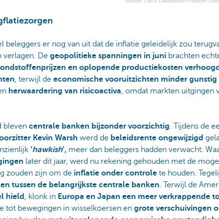
gflatiezorgen
el beleggers er nog van uit dat de inflatie geleidelijk zou terug
n verlagen. De
geopolitieke spanningen in juni
brachten echte
ondstoffenprijzen en oplopende productiekosten verhoog
nten
, terwijl de
economische vooruitzichten minder gunstig
een
herwaardering van risicoactiva
, omdat markten uitgingen 
d bleven
centrale banken bijzonder voorzichtig
. Tijdens de e
oorzitter Kevin Warsh
werd de
beleidsrente ongewijzigd
gel
nzienlijk
‘
hawkish
’,
meer dan beleggers hadden verwacht. Wa
agingen
later dit jaar, werd nu rekening gehouden met de moge
g zouden zijn om de
inflatie onder controle
te houden. Tegeli
len tussen de belangrijkste centrale banken
. Terwijl de Ame
l hield
, klonk in
Europa en Japan een meer verkrappende t
de tot bewegingen in wisselkoersen en
grote verschuivingen 