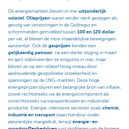
De energiemarkten bleven in mei
uitzonderlijk
volatiel
.
Olieprijzen
waren eerder sterk gestegen als
gevolg van verstoringen in de Golfregio en
schommelden gemiddeld tussen
100 en 120 dollar
per vat, al bleven de intra-maandelijkse bewegingen
aanzienlijk. Ook de
gasprijzen
kenden een
gelijkaardig patroon
: na een sterke stijging in maart
en april stabiliseerden ze enigszins in mei, maar
bleven ze op een relatief hoog niveau door
aanhoudende geopolitieke onzekerheid en
spanningen op de LNG-markten. Deze hoge
energieprijzen blijven een belangrijke bron van inflatie,
zowel rechtstreeks via de energiecomponent als
onrechtstreeks via transportkosten en industriële
productie. Energie-intensieve sectoren zoals
chemie,
industrie en transport
staan hierdoor onder
aanzienlijke margedruk, terwijl
energie- en
grondstoffenbedrijven
juist profiteren van de hogere