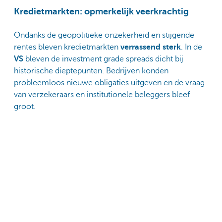
Kredietmarkten: opmerkelijk veerkrachtig
Ondanks de geopolitieke onzekerheid en stijgende
rentes bleven kredietmarkten
verrassend sterk
. In de
VS
bleven de investment grade spreads dicht bij
historische dieptepunten. Bedrijven konden
probleemloos nieuwe obligaties uitgeven en de vraag
van verzekeraars en institutionele beleggers bleef
groot.
Ook in
Europa
bleven kredietspreads erg nauw. Wel
waarschuwde de ECB voor kwetsbaarheden in private
credit en voor mogelijke problemen indien de
economische groei verder verzwakt of energieprijzen
hoog blijven.
Conclusie: een markt die twijfelt tussen
inflatie en groeivertraging