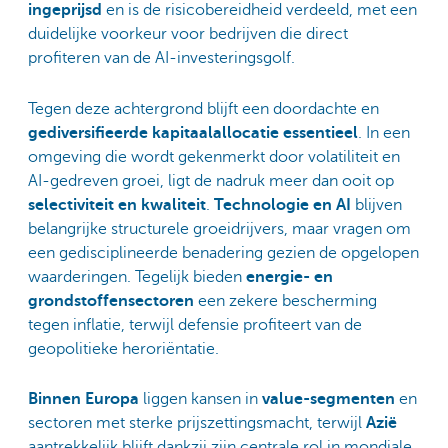
ingeprijsd
en is de risicobereidheid verdeeld, met een
duidelijke voorkeur voor bedrijven die direct
profiteren van de AI-investeringsgolf.
Tegen deze achtergrond blijft een doordachte en
gediversifieerde kapitaalallocatie essentieel
. In een
omgeving die wordt gekenmerkt door volatiliteit en
AI-gedreven groei, ligt de nadruk meer dan ooit op
selectiviteit en kwaliteit
.
Technologie en AI
blijven
belangrijke structurele groeidrijvers, maar vragen om
een gedisciplineerde benadering gezien de opgelopen
waarderingen. Tegelijk bieden
energie- en
grondstoffensectoren
een zekere bescherming
tegen inflatie, terwijl defensie profiteert van de
geopolitieke heroriëntatie.
Binnen Europa
liggen kansen in
value-segmenten
en
sectoren met sterke prijszettingsmacht, terwijl
Azië
aantrekkelijk blijft dankzij zijn centrale rol in mondiale