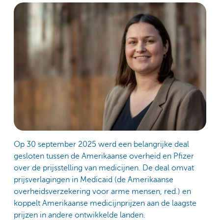
Op 30 september 2025 werd een belangrijke deal
gesloten tussen de Amerikaanse overheid en Pfizer
over de prijsstelling van medicijnen. De deal omvat
prijsverlagingen in Medicaid (de Amerikaanse
overheidsverzekering voor arme mensen, red.) en
koppelt Amerikaanse medicijnprijzen aan de laagste
prijzen in andere ontwikkelde landen.