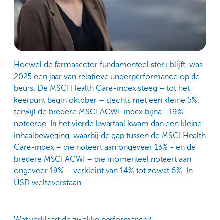
Hoewel de farmasector fundamenteel sterk blijft, was
2025 een jaar van relatieve underperformance op de
beurs. De MSCI Health Care-index steeg – tot het
keerpunt begin oktober – slechts met een kleine 5%,
terwijl de bredere MSCI ACWI-index bijna +19%
noteerde. In het vierde kwartaal kwam dan een kleine
inhaalbeweging, waarbij de gap tussen de MSCI Health
Care-index – die noteert aan ongeveer 13% - en de
bredere MSCI ACWI – die momenteel noteert aan
ongeveer 19% – verkleint van 14% tot zowat 6%. In
USD welteverstaan.
Wat verklaart de zwakke performance?