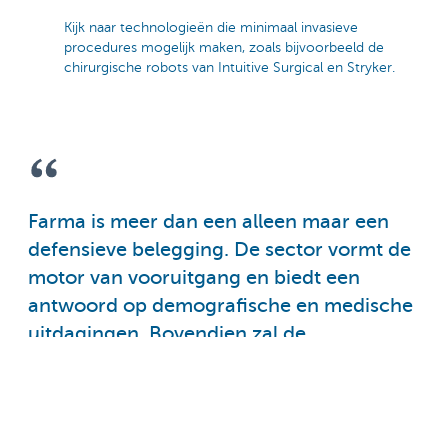
Kijk naar technologieën die minimaal invasieve
procedures mogelijk maken, zoals bijvoorbeeld de
chirurgische robots van Intuitive Surgical en Stryker.
Farma is meer dan een alleen maar een
defensieve belegging. De sector vormt de
motor van vooruitgang en biedt een
antwoord op demografische en medische
uitdagingen. Bovendien zal de
innovatiemotor van de sector naar
verwachting verder aan kracht winnen
door de vooruitgang op het gebied van AI.