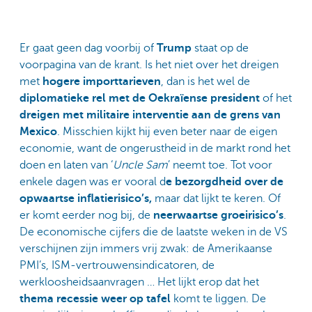
Er gaat geen dag voorbij of
Trump
staat op de
voorpagina van de krant. Is het niet over het dreigen
met
hogere importtarieven
, dan is het wel de
diplomatieke rel met de Oekraïense president
of het
dreigen met militaire interventie aan de grens van
Mexico
. Misschien kijkt hij even beter naar de eigen
economie, want de ongerustheid in de markt rond het
doen en laten van ‘
Uncle Sam
’ neemt toe. Tot voor
enkele dagen was er vooral d
e bezorgdheid over de
opwaartse inflatierisico’s,
maar dat lijkt te keren. Of
er komt eerder nog bij, de
neerwaartse groeirisico’s
.
De economische cijfers die de laatste weken in de VS
verschijnen zijn immers vrij zwak: de Amerikaanse
PMI’s, ISM-vertrouwensindicatoren, de
werkloosheidsaanvragen … Het lijkt erop dat het
thema recessie weer op tafel
komt te liggen. De