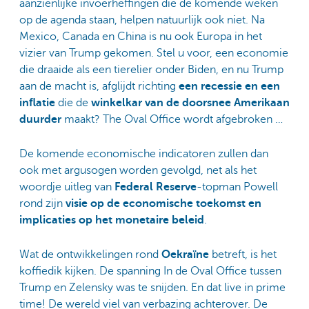
aanzienlijke invoerheffingen die de komende weken
op de agenda staan, helpen natuurlijk ook niet. Na
Mexico, Canada en China is nu ook Europa in het
vizier van Trump gekomen. Stel u voor, een economie
die draaide als een tierelier onder Biden, en nu Trump
aan de macht is, afglijdt richting
een recessie en een
inflatie
die de
winkelkar van de doorsnee Amerikaan
duurder
maakt? The Oval Office wordt afgebroken …
De komende economische indicatoren zullen dan
ook met argusogen worden gevolgd, net als het
woordje uitleg van
Federal Reserve
-topman Powell
rond zijn
visie op de economische toekomst en
implicaties op het monetaire beleid
.
Wat de ontwikkelingen rond
Oekraïne
betreft, is het
koffiedik kijken. De spanning In de Oval Office tussen
Trump en Zelensky was te snijden. En dat live in prime
time! De wereld viel van verbazing achterover. De