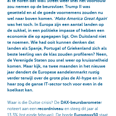
al te horen dat Wall Street weer snel het voortouw
zou nemen op de beursvloer. Trump II was
gesetteld en al de goede voornemens zouden nu
wel naar boven komen. '
Make America Great Again
'
was het toch. In Europa zijn een aantal landen op
de sukkel, in een politieke impasse of hebben een
economie die op apegapen ligt. Om Duitsland niet
te noemen. Wie had ooit kunnen denken dat
landen als Spanje, Portugal of Griekenland zich als
beste leerling van de klas zouden profileren? Neen,
de Verenigde Staten zou snel weer op kruissnelheid
komen. Maar kijk, na twee maanden in het nieuwe
jaar dendert de Europese aandelenmarkt rustig
verder terwijl over de grote plas de AI-hype en in
haar zog de ganse IT-sector toch voor even in de
koelkast kan.
Waar is die Duitse crisis? De
DAX-beursbaromete
r
noteert aan een
recordniveau
en steeg dit jaar al
13,3% (tot einde februari). De brede
Eurostoxx50
staat