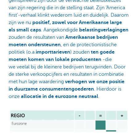
geïnspireerd zijn door de verwachte beleidskeuzes
van zijn regering die in de stelling staat. Zijn ‘America
first’-verhaal klinkt wederom luid en duidelijk. Daarom
zijn we nu
positief, zowel voor Amerikaanse large
als small caps
. Aangekondigde
belastingverlagingen
zouden de resultaten van
Amerikaanse bedrijven
moeten ondersteunen
, en de protectionistische
politiek (o.a.
importtarieven
) zouden
ten goede
moeten komen van lokale producenten
-die
we veelal bij de kleinere bedrijven terugvinden. Door
de sterke verkoopcijfers en resultaten in combinatie
met hun lage waardering
verhogen we onze positie
in duurzame consumentengoederen
. Hierdoor is
onze
allocatie in de eurozone neutraal
.