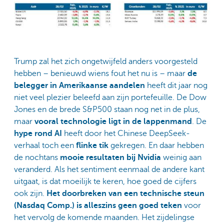
Trump zal het zich ongetwijfeld anders voorgesteld
hebben – benieuwd wiens fout het nu is – maar
de
belegger in Amerikaanse aandelen
heeft dit jaar nog
niet veel plezier beleefd aan zijn portefeuille. De Dow
Jones en de brede S&P500 staan nog net in de plus,
maar
vooral technologie ligt in de lappenmand
. De
hype rond AI
heeft door het Chinese DeepSeek-
verhaal toch een
flinke tik
gekregen. En daar hebben
de nochtans
mooie resultaten bij Nvidia
weinig aan
veranderd. Als het sentiment eenmaal de andere kant
uitgaat, is dat moeilijk te keren, hoe goed de cijfers
ook zijn.
Het doorbreken van een technische steun
(Nasdaq Comp.) is alleszins geen goed teken
voor
het vervolg de komende maanden. Het zijdelingse