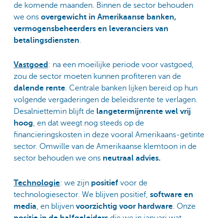
de komende maanden. Binnen de sector behouden
we ons
overgewicht in Amerikaanse banken,
vermogensbeheerders en leveranciers van
betalingsdiensten
.
Vastgoed
: na een moeilijke periode voor vastgoed,
zou de sector moeten kunnen profiteren van de
dalende rente
. Centrale banken lijken bereid op hun
volgende vergaderingen de beleidsrente te verlagen.
Desalniettemin blijft de
langetermijnrente wel vrij
hoog
, en dat weegt nog steeds op de
financieringskosten in deze vooral Amerikaans-getinte
sector. Omwille van de Amerikaanse klemtoon in de
sector behouden we ons
neutraal advies.
Technologie
: we zijn
positief
voor de
technologiesector. We blijven positief,
software en
media
, en blijven
voorzichtig voor hardware
. Onze
positie in de halfgeleiders
die we in januari wat