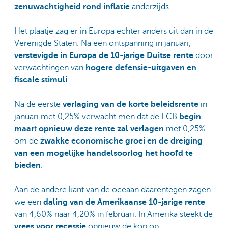
zenuwachtigheid rond inflatie
anderzijds.
Het plaatje zag er in Europa echter anders uit dan in de
Verenigde Staten. Na een ontspanning in januari,
verstevigde in Europa de 10-jarige Duitse rente
door
verwachtingen van
hogere defensie-uitgaven en
fiscale stimuli
.
Na de eerste
verlaging van de korte beleidsrente
in
januari met 0,25% verwacht men dat de ECB
begin
maar
t
opnieuw deze rente zal verlagen
met 0,25%
om de
zwakke economische groei en de dreiging
van een mogelijke handelsoorlog het hoofd te
bieden
.
Aan de andere kant van de oceaan daarentegen zagen
we een
daling van de Amerikaanse 10-jarige rente
van 4,60% naar 4,20% in februari. In Amerika steekt de
vrees voor recessie
opnieuw de kop op.