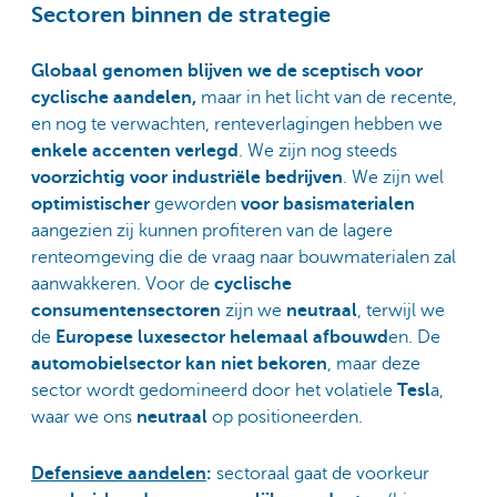
Sectoren binnen de strategie
Globaal genomen blijven we
de sceptisch voor
cyclische aandelen,
maar in het licht van de recente,
en nog te verwachten, renteverlagingen hebben we
enkele accenten verlegd
. We zijn nog steeds
voorzichtig voor industriële bedrijven
. We zijn wel
optimistischer
geworden
voor basismaterialen
aangezien zij kunnen profiteren van de lagere
renteomgeving die de vraag naar bouwmaterialen zal
aanwakkeren. Voor de
cyclische
consumentensectoren
zijn we
neutraal
, terwijl we
de
Europese luxesector helemaal afbouwd
en. De
automobielsector kan niet bekoren
, maar deze
sector wordt gedomineerd door het volatiele
Tesl
a,
waar we ons
neutraal
op positioneerden.
Defensieve aandelen
:
sectoraal gaat de voorkeur