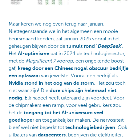
Maar keren we nog even terug naar januari.
Niettegenstaande we in het algemeen een mooie
beursmaand kenden, zal januari 2025 vooral in het
geheugen blijven door de
tumult rond ‘
DeepSeek
’
.
Het
AI-optimisme
dat in 2024 de technologiesector,
met de
Magnificent 7
voorop, een ongekende boost
gaf,
kreeg door een Chinees nogal obscuur bedrijfje
een oplawaai
van jewelste. Vooral een bedrijf als
Nvidia stond in het oog van de storm
. Het zou toch
niet waar zijn! Die
dure chips zijn helemaal niet
nodig
. Elk nadeel heeft uiteraard zijn voordeel. Voor
de chipmakers een ramp, voor veel gebruikers zou
het de
toegang tot het AI-universum veel
goedkoper
en toegankelijker maken. De nervositeit
bleef wel niet beperkt tot
technologiebedrijven
. Ook
uitbaters van
datacenters
, bedrijven die elektriciteit