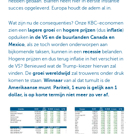
hebben gedaan. Blaffen heeft hier in eerste instantie
succes opgeleverd. Europa houdt de adem al in.
Wat zijn nu de consequenties? Onze KBC-economen
zien een
lagere groei
en
hogere prijzen
(dus
inflatie
)
opduiken
in de VS en de buurlanden Canada en
Mexico
, als ze toch worden onderworpen aan
bijkomende taksen, kunnen in een
recessie
belanden.
Hogere prijzen en dus terug inflatie in het verschiet in
de VS? Benieuwd wat de Trump-kiezer hiervan zal
vinden. De
groei wereldwijd
zal trouwens onder druk
komen te staan.
Winnaar
van al dat tumult is de
Amerikaanse munt
.
Pariteit, 1 euro is gelijk aan 1
dollar, is op korte termijn niet meer zo ver af.