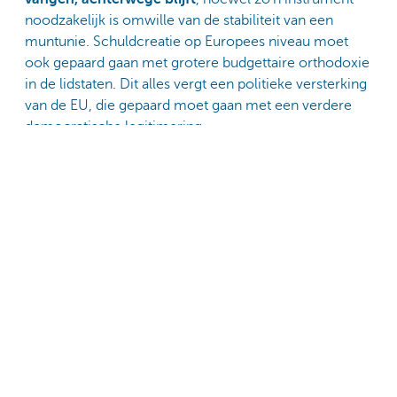
noodzakelijk is omwille van de stabiliteit van een
muntunie. Schuldcreatie op Europees niveau moet
ook gepaard gaan met grotere budgettaire orthodoxie
in de lidstaten. Dit alles vergt een politieke versterking
van de EU, die gepaard moet gaan met een verdere
democratische legitimering.
Of er al dan niet een vervolg op NGEU komt, kan ten
slotte ook afhangen van de mate van succes van de
implementatie ervan. Zoals al vermeld, heeft NGEU
als doel de Europese economieën met hervormingen
en investeringen te vergroenen, meer digitaal en
veerkrachtiger te maken. Om de realisatie van de
doelstellingen te bevorderen stelt de EC de
toegezegde geldmiddelen aan de lidstaten pas
effectief ter beschikking na de realisatie van
doelstellingen of het halen van mijlpalen door de
lidstaten.