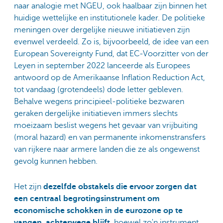
naar analogie met NGEU, ook haalbaar zijn binnen het
huidige wettelijke en institutionele kader. De politieke
meningen over dergelijke nieuwe initiatieven zijn
evenwel verdeeld. Zo is, bijvoorbeeld, de idee van een
European Sovereignty Fund, dat EC-Voorzitter von der
Leyen in september 2022 lanceerde als Europees
antwoord op de Amerikaanse Inflation Reduction Act,
tot vandaag (grotendeels) dode letter gebleven.
Behalve wegens principieel-politieke bezwaren
geraken dergelijke initiatieven immers slechts
moeizaam beslist wegens het gevaar van vrijbuiting
(moral hazard) en van permanente inkomenstransfers
van rijkere naar armere landen die ze als ongewenst
gevolg kunnen hebben.
Het zijn
dezelfde obstakels die ervoor zorgen dat
een centraal begrotingsinstrument om
economische schokken in de eurozone op te
vangen, achterwege blijft
, hoewel zo'n instrument