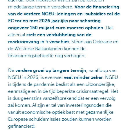
agenda. Ook nieuwe emissies zijn op korte en
middellange termijn verzekerd.
Voor de financiering
van de verdere NGEU-leningen en -subsidies zal de
EC tot en met 2026 jaarlijks naar schatting
ongeveer 150 miljard euro moeten ophalen
. Dat
alleen al
stelt een verdubbeling van de
marktomvang in 't verschiet
. Steun aan Oekraïne en
de Westerse Balkanlanden kunnen de
financieringsbehoefte nog verhogen.
De
verdere groei op langere termijn
, na afloop van
NGEU in 2026, is evenwel
veel minder zeker
. NGEU
is tijdens de pandemie beslist als een uitzonderlijke,
eenmalige en in de tijd beperkte crisismaatregel. Het
is dus geenszins vanzelfsprekend dat er een vervolg
zal komen. Al zijn er tal van investeringsnoden die
vanuit economische optiek best met gezamenlijke
Europese schuldemissies zouden kunnen worden
gefinancierd.