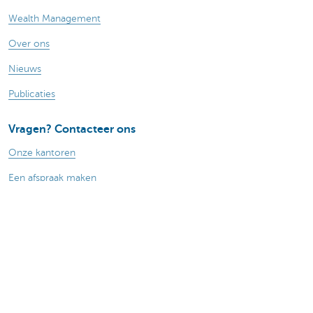
Wealth Management
Over ons
Nieuws
Publicaties
Vragen? Contacteer ons
Onze kantoren
Een afspraak maken
Contacteer ons
Card Stop 078 170 170
Let op, geld lenen kost ook geld.