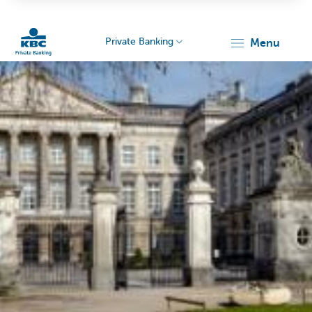
Private Banking
menu
KBC
Particulieren