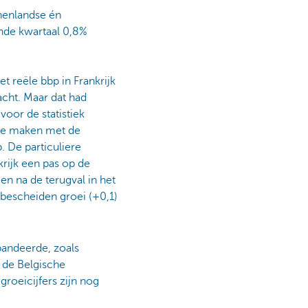
nnenlandse én
ende kwartaal 0,8%
t reële bbp in Frankrijk
cht. Maar dat had
 voor de statistiek
e te maken met de
. De particuliere
rijk een pas op de
gen na de terugval in het
 bescheiden groei (+0,1)
pandeerde, zoals
s de Belgische
roeicijfers zijn nog