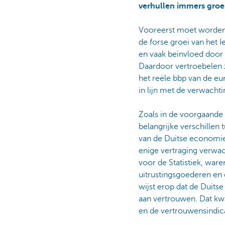
verhullen immers groei
Vooreerst moet worden o
de forse groei van het I
en vaak beïnvloed door 
Daardoor vertroebelen 
het reële bbp van de eur
in lijn met de verwacht
Zoals in de voorgaande 
belangrijke verschillen 
van de Duitse economie 
enige vertraging verwac
voor de Statistiek, war
uitrustingsgoederen en 
wijst erop dat de Duit
aan vertrouwen. Dat kwa
en de vertrouwensindic