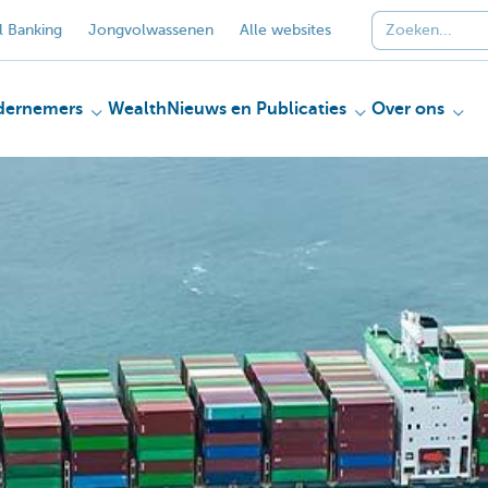
 Banking
Jongvolwassenen
Alle websites
dernemers
Wealth
Nieuws en Publicaties
Over ons