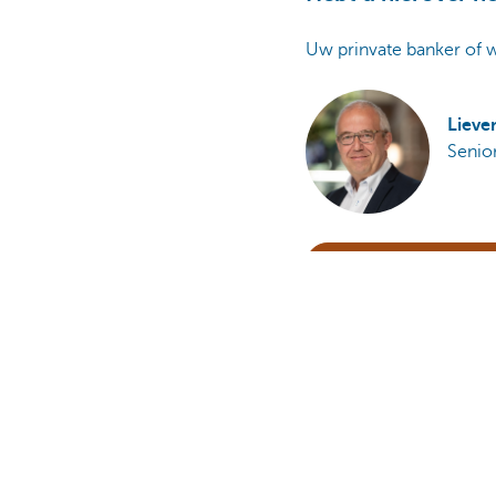
Uw prinvate banker of w
Lieve
Senio
Maak kennis met KB
U mag dit nieuwsbericht ni
Is deze pagina nuttig 