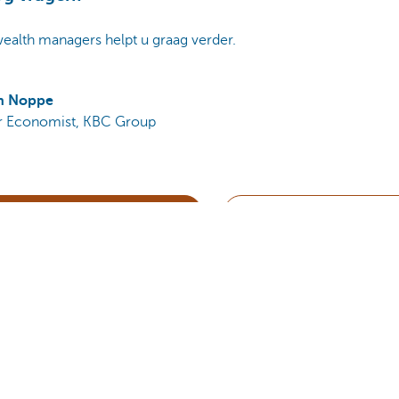
ealth managers helpt u graag verder.
n Noppe
r Economist, KBC Group
C Private Banking & Wealth
Inschrijven op onze ni
et beschouwen als een beleggingsaanbeveling of als advies.
voor u?
Ja
Nee
Deel deze pa