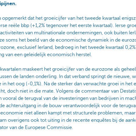
pijnen.
pgemerkt dat het groeicijfer van het tweede kwartaal enigszin
erse reële bbp (+1,2% tegenover het eerste kwartaal). Ierse groeic
activiteiten van multinationale ondernemingen, ook buiten Ier
ze soms het beeld van de economische dynamiek in de eurozon
ozone, exclusief Ierland, bedroeg in het tweede kwartaal 0,2%, 
ing van een geleidelijk economisch herstel.
kwartalen maskeert het groeicijfer van de eurozone als geheel
tussen de landen onderling. In dat verband springt de nieuwe, w
in het oog (-0,1%). Na de sterker dan verwachte groei in het 
ht, doch niet in die mate. Volgens de commentaar van Destatis,
en vooral de terugval van de investeringen van bedrijven in mac
de achteruitgang in de bouw verantwoordelijk voor de terugval
se economie niet alleen kampt met structurele problemen, maa
m overigens ook tot uiting in de recente enquêtes bij de aan
ator van de Europese Commissie.