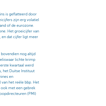
s is geflatteerd door
ijfers zijn erg volatiel
land of de eurozone.
e. Het groeicijfer van
en dat cijfer ligt meer
 bovendien nog altijd
eliswaar lichte krimp
eerste kwartaal werd
 het Duitse Instituut
hines en
 van het reële bbp. Het
r ook met een gebrek
koopdirecteuren (PMI)