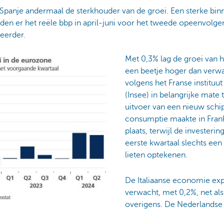
 Spanje andermaal de sterkhouder van de groei. Een sterke bi
den er het reële bbp in april-juni voor het tweede opeenvolg
eerder.
Met 0,3% lag de groei van he
een beetje hoger dan verwa
volgens het Franse instituut
(Insee) in belangrijke mat
uitvoer van een nieuw schip
consumptie maakte in Frank
plaats, terwijl de investerin
eerste kwartaal slechts een
lieten optekenen.
De Italiaanse economie ex
verwacht, met 0,2%, net al
overigens. De Nederlandse g