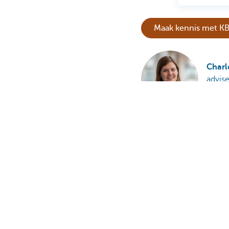
Maak kennis met KB
Charl
advise
Is deze pagina nuttig 