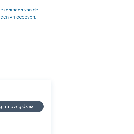
 rekeningen van de
orden vrijgegeven.
g nu uw gids aan