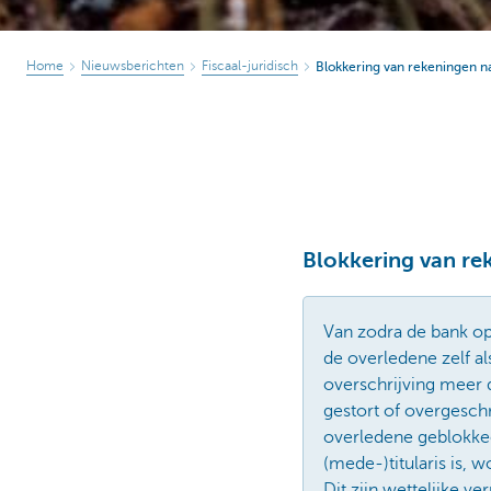
Home
Nieuwsberichten
Fiscaal-juridisch
Blokkering van rekeningen na
Blokkering van re
Van zodra de bank op
de overledene zelf al
overschrijving meer 
gestort of overgesch
overledene geblokke
(mede-)titularis is,
Dit zijn wettelijke 