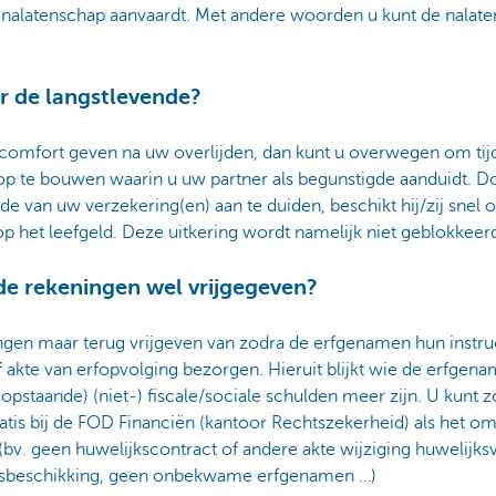
e nalatenschap aanvaardt. Met andere woorden u kunt de nalat
 de langstlevende?
 comfort geven na uw overlijden, dan kunt u overwegen om ti
p te bouwen waarin u uw partner als begunstigde aanduidt. Do
e van uw verzekering(en) aan te duiden, beschikt hij/zij snel ov
 het leefgeld. Deze uitkering wordt namelijk niet geblokkeer
e rekeningen wel vrijgegeven?
gen maar terug vrijgeven van zodra de erfgenamen hun instruc
 akte van erfopvolging bezorgen. Hieruit blijkt wie de erfgen
(opstaande) (niet-) fiscale/sociale schulden meer zijn. U kunt z
 gratis bij de FOD Financiën (kantoor Rechtszekerheid) als het
(bv. geen huwelijkscontract of andere akte wijziging huwelij
ilsbeschikking, geen onbekwame erfgenamen …)