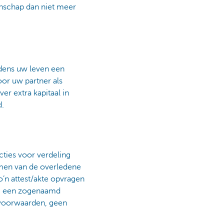
enschap dan niet meer
jdens uw leven een
or uw partner als
er extra kapitaal in
d.
ties voor verdeling
amen van de overledene
o’n attest/akte opvragen
 om een zogenaamd
ksvoorwaarden, geen