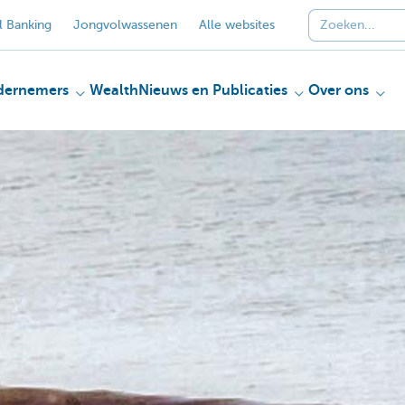
 Banking
Jongvolwassenen
Alle websites
dernemers
Wealth
Nieuws en Publicaties
Over ons