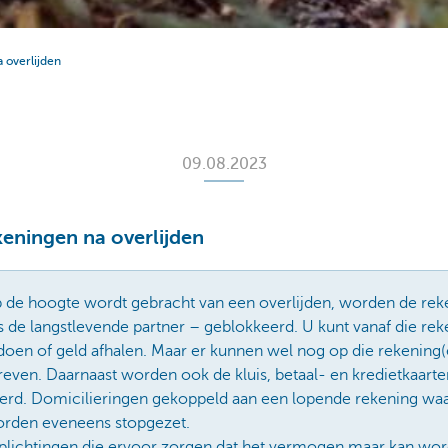
 overlijden
09.08.2023
keningen na overlijden
 de hoogte wordt gebracht van een overlijden, worden de re
s de langstlevende partner – geblokkeerd. U kunt vanaf die re
doen of geld afhalen. Maar er kunnen wel nog op die rekening
reven. Daarnaast worden ook de kluis, betaal- en kredietkaart
erd. Domicilieringen gekoppeld aan een lopende rekening wa
 worden eveneens stopgezet.
verplichtingen die ervoor zorgen dat het vermogen maar kan wo