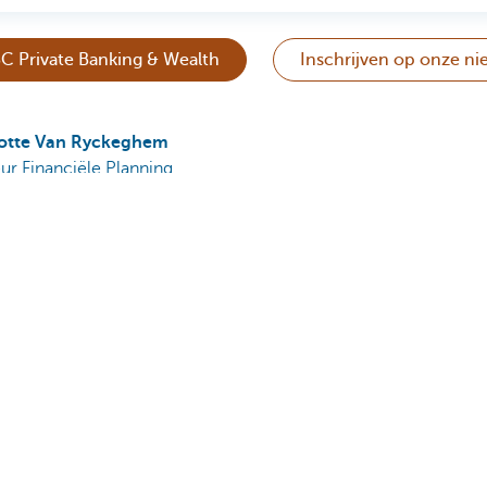
C Private Banking & Wealth
Inschrijven op onze ni
otte Van Ryckeghem
ur Financiële Planning
voor u?
Ja
Nee
Deel deze pa