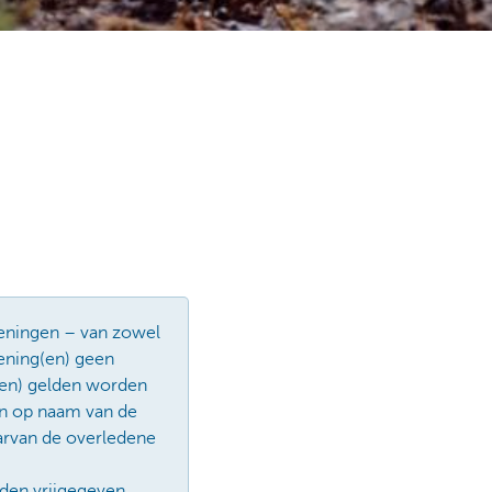
keningen – van zowel
kening(en) geen
(en) gelden worden
en op naam van de
arvan de overledene
rden vrijgegeven