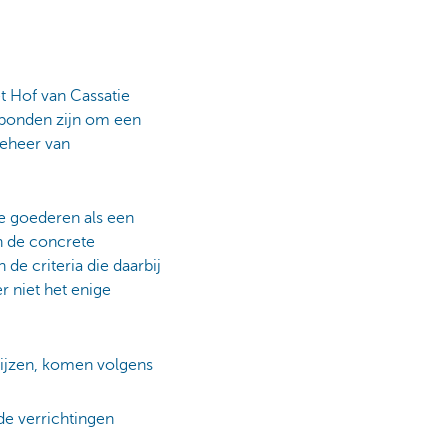
t Hof van Cassatie
erbonden zijn om een
beheer van
de goederen als een
 de concrete
de criteria die daarbij
r niet het enige
wijzen, komen volgens
de verrichtingen