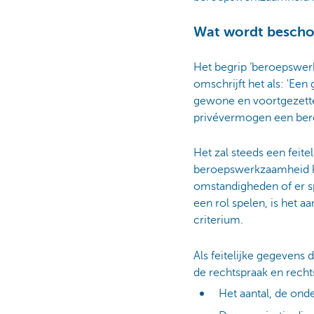
Wat wordt bescho
Het begrip ‘beroepswerk
omschrijft het als: 'Ee
gewone en voortgezette
privévermogen een bero
Het zal steeds een feit
beroepswerkzaamheid k
omstandigheden of er spr
een rol spelen, is het a
criterium.
Als feitelijke gegeven
de rechtspraak en rech
Het aantal, de ond