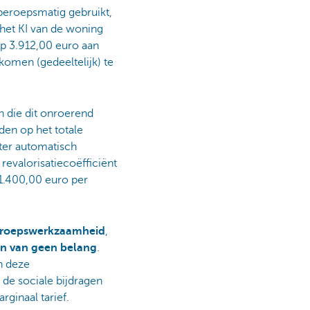
beroepsmatig gebruikt,
het KI van de woning
op 3.912,00 euro aan
nkomen (gedeeltelijk) te
 die dit onroerend
den op het totale
ter automatisch
 revalorisatiecoëfficiënt
 1.400,00 euro per
beroepswerkzaamheid
,
n van geen belang
.
n deze
e sociale bijdragen
rginaal tarief.