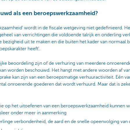
uwd als een beroepswerkzaamheid?
zaamheid’ wordt in de fiscale wetgeving niet gedefinieerd. He
n geheel van verrichtingen die voldoende talrijk en onderling v
 bezigheid uit te maken en die buiten het kader van normaal 
epskarakter heeft'.
elijke beoordeling zijn of de verhuring van meerdere onroeren
an worden beschouwd. Het hangt met andere woorden af van
ake kan zijn van een beroepsmatige verhuuractiviteit. Eén van 
antal onroerende goederen dat wordt verhuurd. Maar dat is zeke
s die op het uitoefenen van een beroepswerkzaamheid kunnen 
tsleer onder meer in aanmerking
erlinge verbondenheid, de aard en de snelle opeenvolging van 