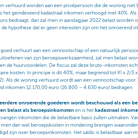
n verhuurd worden aan een privépersoon die de woning niet 
p het geïndexeerd kadastraal inkomen verhoogd met 40%. Als 
uro bedraagt, dan zal men in aanslagjaar 2022 belast worden 
 in de hypothese dat er geen interesten zijn om het onroerend i
goed verhuurt aan een vennootschap of een natuurlijk persoon
uitoefenen van zijn beroepswerkzaamheid, zal men belast wor
 en de huurvoordelen. De fiscus zal deze bruto-inkomsten ech
ire kosten. In principe is dit 40%, maar begrensd tot KI x 2/3 x
22). Als de woning verhuurd wordt aan een vennootschap voor
nd inkomen 12.170,00 euro (16.800 – 4.630 euro) bedragen.
meerdere onroerende goederen wordt beschouwd als een 
en belast als beroepsinkomsten
en is het
kadastraal inkome
ntvangen inkomsten die de belastbare basis zullen uitmaken. Va
men dan wel beroepskosten in mindering brengen waaronder d
digd zijn over beroepsinkomsten. Het saldo is belastbaar aan ma