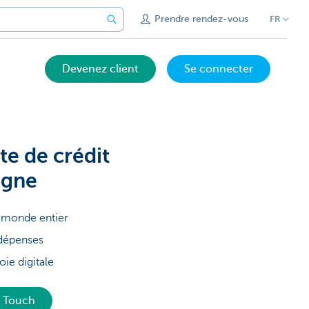
Prendre rendez-vous
FR
Devenez client
Se connecter
e de crédit
igne
e monde entier
 dépenses
oie digitale
C Touch