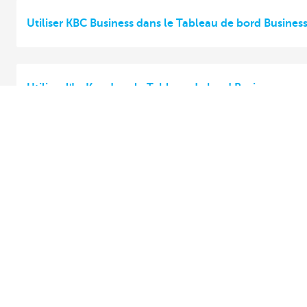
Utiliser KBC Business dans le Tableau de bord Busines
Utiliser l'IsaKey dans le Tableau de bord Business
Vos opérations bancaires sur smartphone ?
KBC Business
Informations complémentaires
Tableau de bord Business exigences en matière de séc