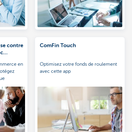
ise contre
ComFin Touch
ec
commerce en
Optimisez votre fonds de roulement
rotégez
avec cette app
que
ous-même
archés des