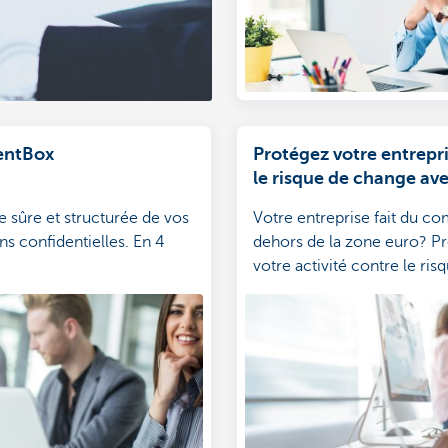
ntBox
Protégez votre entrepr
le risque de change av
Go&Deal Pro
 sûre et structurée de vos
Votre entreprise fait du 
ns confidentielles. En 4
dehors de la zone euro? P
votre activité contre le ris
de devise et effectuez v
vos transactions sur les m
changes.