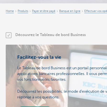
Home
Produits
Payer et être payé
Banque en ligne
Effectuer vos opé
Découvrez le Tableau de bord Business
Facilitez-vous la vie
Le Tableau de bord Business est un portail personnal
applications bancaires professionnelles. Il vous pe
vos fonctionnalités favorites.
Découvrez les possibilités, le mode d'exécution de v
réponse à vos questions.