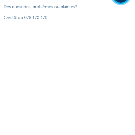
Des questions, problèmes ou plaintes?
Card Stop 078 170 170
Signalez Fraude sur Internet
À propos de nous
Le groupe KBC
Communiqués de presse
Jobs
Durabilité
Autres sites web
Particuliers
Commercial Banking
Private banking