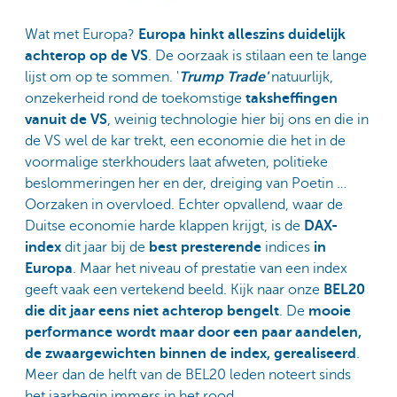
Wat met Europa?
Europa hinkt alleszins duidelijk
achterop op de VS
. De oorzaak is stilaan een te lange
lijst om op te sommen. '
Trump Trade'
natuurlijk,
onzekerheid rond de toekomstige
taksheffingen
vanuit de VS
, weinig technologie hier bij ons en die in
de VS wel de kar trekt, een economie die het in de
voormalige sterkhouders laat afweten, politieke
beslommeringen her en der, dreiging van Poetin …
Oorzaken in overvloed. Echter opvallend, waar de
Duitse economie harde klappen krijgt, is de
DAX-
index
dit jaar bij de
best presterende
indices
in
Europa
. Maar het niveau of prestatie van een index
geeft vaak een vertekend beeld. Kijk naar onze
BEL20
die dit jaar eens niet achterop bengelt
. De
mooie
performance wordt maar door een paar aandelen,
de zwaargewichten binnen de index, gerealiseerd
.
Meer dan de helft van de BEL20 leden noteert sinds
het jaarbegin immers in het rood.