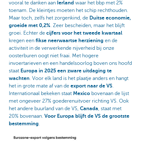
vooral te danken aan
Ierland
waar het bbp met 2%
toenam. De kleintjes moeten het schip rechthouden.
Maar toch, zelfs het zorgenkind, de
Duitse economie,
groeide met 0,2%
. Zeer bescheiden, maar het blijft
groei. Echter de
cijfers voor het tweede kwartaal
kregen een
fikse neerwaartse herziening
en de
activiteit in de verwerkende nijverheid bij onze
oosterburen oogt niet fraai. Met hogere
invoertarieven en een handelsoorlog boven ons hoofd
staat
Europa in 2025 een zware uitdaging te
wachten
. Voor elk land is het plaatje anders en hangt
het in grote mate af van de
export naar de VS
.
Internationaal bekeken staat
Mexico
bovenaan de lijst
met ongeveer 27% goederenuitvoer richting VS. Ook
het andere buurland van de VS,
Canada
, staat met
20% bovenaan.
Voor Europa blijft de VS de grootste
bestemming
.