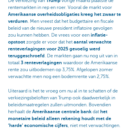
De verkiezing van
Trump
vorige maand plaatste de
rentemarkten in rep en roer. Vooral de markt voor
Amerikaanse overheidsobligaties kreeg het zwaar te
verduren
. Men vreest dat het budgettaire en fiscale
beleid van de nieuwe president
inflatoire gevolgen
zou kunnen hebben. De vrees voor een
inflatie-
opstoot
zorgde er voor dat het
aantal verwachte
renteverlagingen voor 2025 gevoelig werd
teruggeschroefd
. De markten gaan nu nog uit van in
totaal
3 renteverlagingen
waardoor de Amerikaanse
rente zou uitbodemen op 3,75%. Afgelopen zomer
verwachtte men nog een bodemrente van 2,75%.
Uiteraard is het te vroeg om nu al in te schatten of de
verkiezingsbeloften van Trump ook daadwerkelijk in
beleidsmaatregelen zullen uitmonden. Bovendien
herhaalt de
Amerikaanse centrale bank
dat
het
monetaire beleid alleen rekening houdt met de
‘harde’ economische cijfers
, niet met verwachtingen.