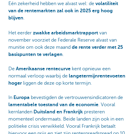
Eén zekerheid hebben we alvast wel: de
volatiliteit
van de rentemarkten zal ook in 2025 erg hoog
blijven
.
Het eerder
zwakke arbeidsmarktrapport
van
november voorziet de Federale Reserve alvast van
munitie om ook deze maand
de rente verder met 25
basispunten te verlagen
.
De
Amerikaanse rentecurve
kent opnieuw een
normaal verloop waarbij de
langetermijnrentevoeten
hoger
liggen de deze op korte termijn.
In
Europa
bevestigden de vertrouwensindicatoren de
lamentabele toestand van de economie
. Vooral
kernlanden
Duitsland en Frankrijk
presteren
momenteel ondermaats. Beide landen zijn ook in een
politieke crisis verwikkeld. Vooral Frankrijk betaalt
hiervoor een prijs en ziet zijn rentespreadspread op 10