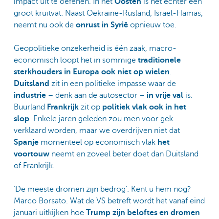
impact uit te oefenen. In het
Oosten
is het echter één
groot kruitvat. Naast Oekraïne-Rusland, Israël-Hamas,
neemt nu ook de
onrust in Syrië
opnieuw toe.
Geopolitieke onzekerheid is één zaak, macro-
economisch
loopt het in sommige
traditionele
sterkhouders in Europa ook niet op wielen
.
Duitsland
zit in een politieke impasse waar de
industrie
– denk aan de autosector –
in vrije val
is.
Buurland
Frankrijk
zit op
politiek vlak ook in het
slop
. Enkele jaren geleden zou men voor gek
verklaard worden, maar we overdrijven niet dat
Spanje
momenteel op economisch vlak
het
voortouw
neemt en zoveel beter doet dan Duitsland
of Frankrijk.
‘De meeste dromen zijn bedrog’. Kent u hem nog?
Marco Borsato. Wat de VS betreft wordt het vanaf eind
januari uitkijken hoe
Trump zijn beloftes en dromen