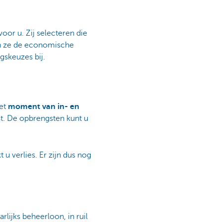
oor u. Zij selecteren die
n ze de economische
gskeuzes bij.
het
moment van in- en
nst. De opbrengsten kunt u
 u verlies. Er zijn dus nog
rlijks beheerloon, in ruil