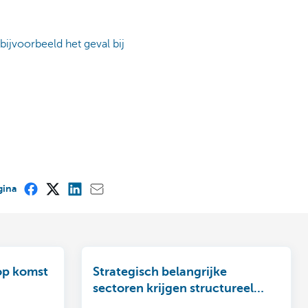
bijvoorbeeld het geval bij
gina
op komst
Strategisch belangrijke
sectoren krijgen structureel
steun, en dat is interessant voor