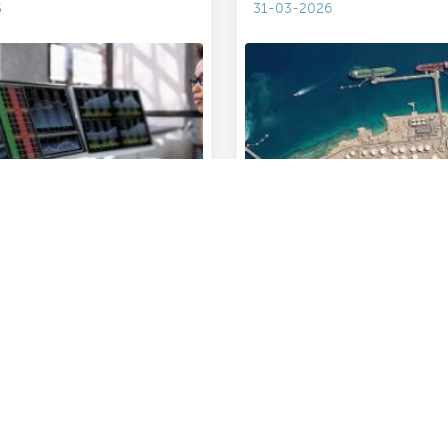
5
31-03-2026
acteer ons