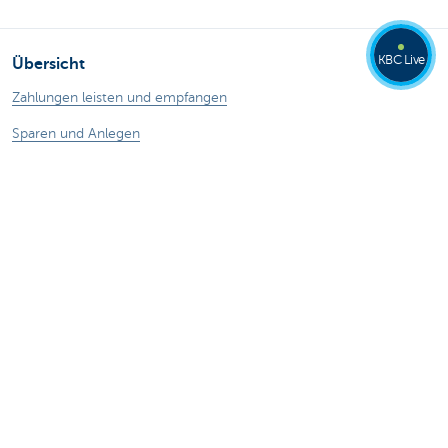
KBC Live
Übersicht
Zahlungen leisten und empfangen
Sparen und Anlegen
Kredite
Versicherungen
Online unternehmen
Außenhandel
Spezifische Sektoren
Haben Sie nog Fragen?
Termin vereinbaren
KBC in Ihrer Nähe