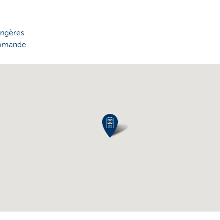
angères
ommande