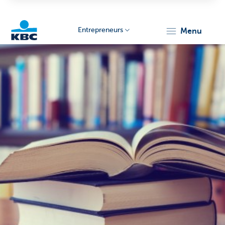
Entrepreneurs
menu
KBC
Entrepreneurs