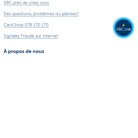
KBC près de chez vous
Des questions, problèmes ou plaintes?
Card Stop 078 170 170
KBC Live
Signalez Fraude sur Internet
À propos de nous
Le groupe KBC
Communiqués de presse
Jobs
Durabilité
Autres sites web
Particuliers
Commercial Banking