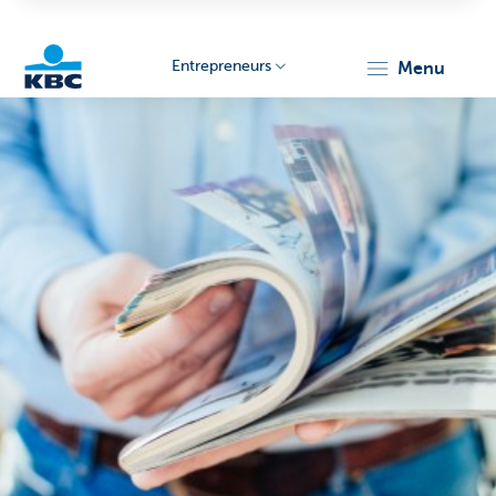
Entrepreneurs
menu
KBC
Entrepreneurs