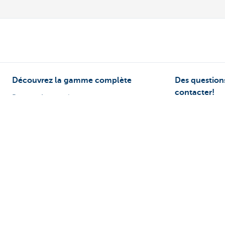
Découvrez la gamme complète
Des questions
contacter!
Payer et être payé
Prendre rendez
Épargne et placements
KBC près de ch
Crédits
Des questions, 
Assurer
Card Stop 078 
Entreprendre en ligne
Signalez Fraude
Commerce extérieur
Secteurs spécifiques