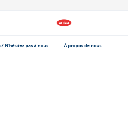
? N'hésitez pas à nous
À propos de nous
Le groupe KBC
-vous
Communiqués de presse
ez vous
Jobs
problèmes ou plaintes?
Durabilité
170 170
 sur Internet