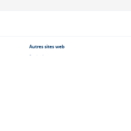
Autres sites web
Particuliers
Commercial Banking
Private banking
KBC Brussels
Groupe KBC
Tous les sites web