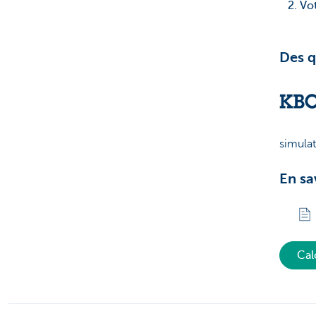
2. V
Des q
simula
En sa
Cal