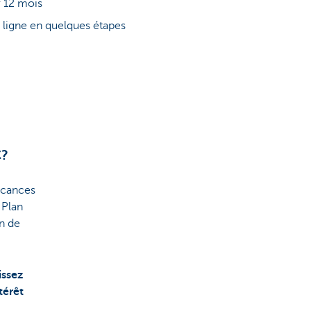
r 12 mois
 ligne en quelques étapes
C?
acances
 Plan
n de
issez
térêt