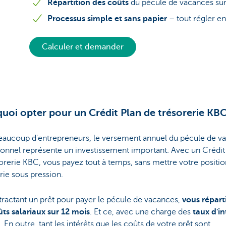
Répartition des coûts
du pécule de vacances su
Processus simple et sans papier
– tout régler en
Calculer et demander
uoi opter pour un Crédit Plan de trésorerie KB
eaucoup d'entrepreneurs, le versement annuel du pécule de v
onnel représente un investissement important. Avec un Crédit
orerie KBC, vous payez tout à temps, sans mettre votre positio
rie sous pression.
ractant un prêt pour payer le pécule de vacances,
vous répart
ts salariaux sur 12 mois
. Et ce, avec une charge des
taux d'in
. En outre, tant les intérêts que les coûts de votre prêt sont