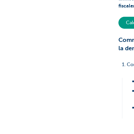
fiscal
Cal
Comme
la de
1. Co