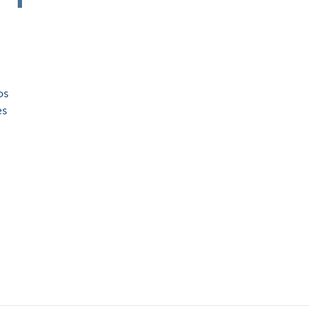
os
es