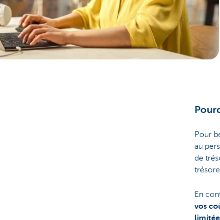
Entrepreneurs
Pourq
Pour b
au pers
de trés
trésore
En cont
vos coû
limitée