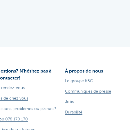
estions? N'hésitez pas à
À propos de nous
ontacter!
Le groupe KBC
 rendez-vous
Communiqués de presse
s de chez vous
Jobs
stions, problèmes ou plaintes?
Durabilité
op 078 170 170
z Fraude sur Internet