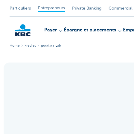
Entrepreneurs
Particuliers
Private Banking
Commercial 
Payer
Épargne et placements
Empr
Home
krediet
product-vab
KBC