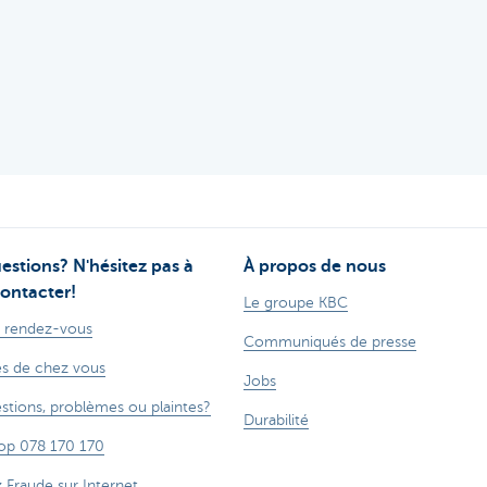
estions? N'hésitez pas à
À propos de nous
ontacter!
Le groupe KBC
 rendez-vous
Communiqués de presse
s de chez vous
Jobs
stions, problèmes ou plaintes?
Durabilité
op 078 170 170
z Fraude sur Internet