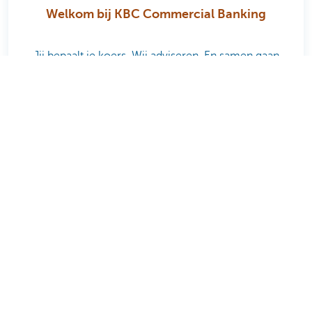
Welkom bij KBC Commercial Banking
Jij bepaalt je koers. Wij adviseren. En samen gaan
we ervoor. Ontdek wat KBC Commercial Banking
voor jouw onderneming kan betekenen.
Ontdek het volledige aanbod
Private Plan