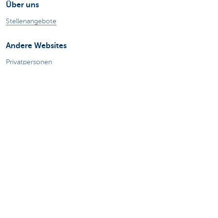
Über uns
Stellenangebote
Andere Websites
Privatpersonen
Private Banking
Alle Websites
Achtung, Geld leihen kostet auch Geld.
®
Tarife
Sitemap
Rechtliche Informationen
Kontakt