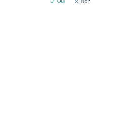
Oui
Non
Découvrez la gamme complète
Payer et être payé
Épargne et placements
Crédits
Assurer
Entreprendre en ligne