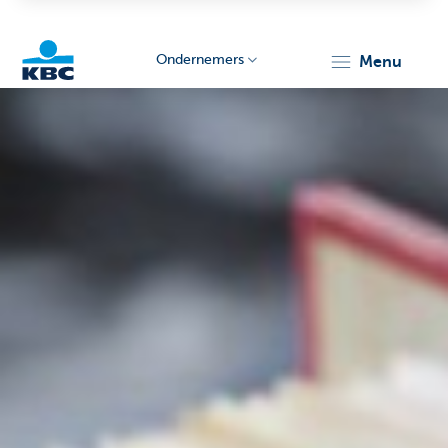
Ondernemers
menu
KBC
Ondernemers