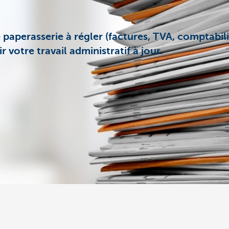
paperasserie à régler (factures, TVA, comptabil
r votre travail administratif à jour.