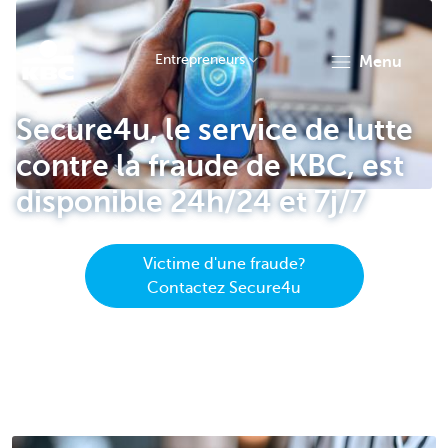
Entrepreneurs
menu
KBC
Secure4u, le service de lutte
contre la fraude de KBC, est
disponible 24h/24 et 7j/7
Victime d'une fraude?
Entrepreneurs
Contactez Secure4u