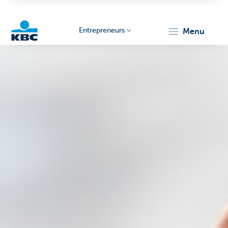
Entrepreneurs
menu
KBC
Entrepreneurs