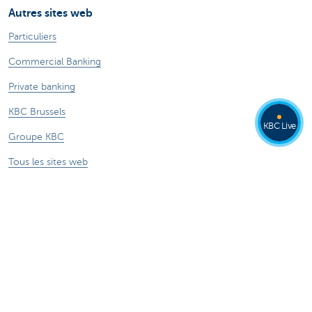
Autres sites web
Particuliers
Commercial Banking
Private banking
KBC Brussels
KBC Live
Groupe KBC
Tous les sites web
Attention, emprunter de l'argent coûte aussi
de l'argent.
®
Tarifs
Sitemap