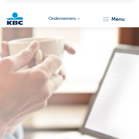
Ondernemers
menu
KBC
Ondernemers