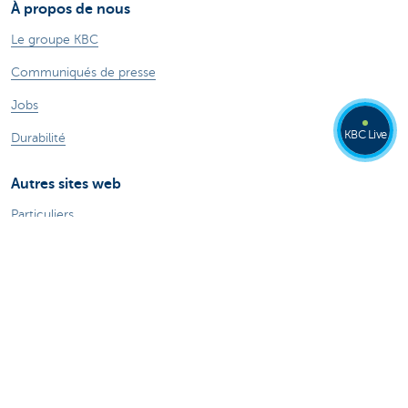
À propos de nous
Le groupe KBC
Communiqués de presse
Jobs
KBC Live
Durabilité
Autres sites web
Particuliers
Commercial Banking
Private banking
KBC Brussels
Groupe KBC
Tous les sites web