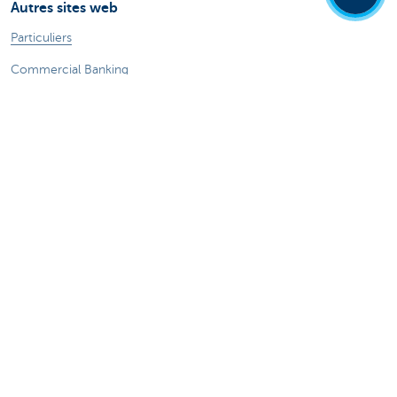
Autres sites web
Particuliers
Commercial Banking
Private banking
KBC Brussels
Groupe KBC
Tous les sites web
Attention, emprunter de l'argent coûte aussi
de l'argent.
®
Tarifs
Sitemap