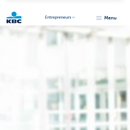
Entrepreneurs
menu
KBC
Entrepreneurs